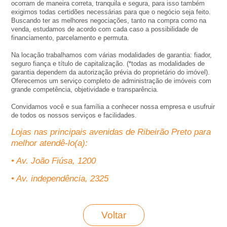
A
ocorram de maneira correta, tranquila e segura, para isso também
exigimos todas certidões necessárias para que o negócio seja feito.
Buscando ter as melhores negociações, tanto na compra como na
-
venda, estudamos de acordo com cada caso a possibilidade de
financiamento, parcelamento e permuta.
I
Na locação trabalhamos com várias modalidades de garantia: fiador,
seguro fiança e título de capitalização. (*todas as modalidades de
garantia dependem da autorização prévia do proprietário do imóvel).
m
Oferecemos um serviço completo de administração de imóveis com
grande competência, objetividade e transparência.
o
Convidamos você e sua família a conhecer nossa empresa e usufruir
de todos os nossos serviços e facilidades.
b
Lojas nas principais avenidas de Ribeirão Preto para
melhor atendê-lo(a):
i
• Av. João Fiúsa, 1200
l
• Av. independência, 2325
i
Voltar