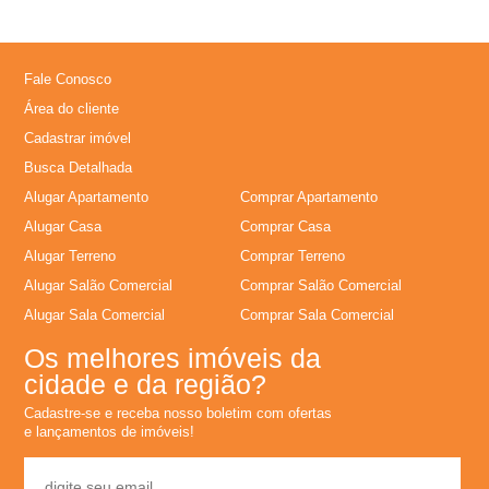
�
r
Fale Conosco
i
Área do cliente
Cadastrar imóvel
a
Busca Detalhada
Alugar Apartamento
Comprar Apartamento
e
Alugar Casa
Comprar Casa
Alugar Terreno
Comprar Terreno
m
Alugar Salão Comercial
Comprar Salão Comercial
Alugar Sala Comercial
Comprar Sala Comercial
R
Os melhores imóveis da
i
cidade e da região?
Cadastre-se e receba nosso boletim com ofertas
b
e lançamentos de imóveis!