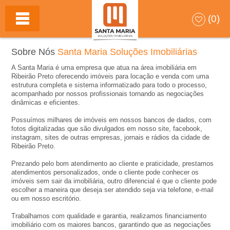
S
(0)
A
Sobre Nós
Santa Maria Soluções Imobiliárias
N
A Santa Maria é uma empresa que atua na área imobiliária em
Ribeirão Preto oferecendo imóveis para locação e venda com uma
T
estrutura completa e sistema informatizado para todo o processo,
acompanhado por nossos profissionais tornando as negociações
dinâmicas e eficientes.
A
Possuímos milhares de imóveis em nossos bancos de dados, com
fotos digitalizadas que são divulgados em nosso site, facebook,
M
instagram, sites de outras empresas, jornais e rádios da cidade de
Ribeirão Preto.
A
Prezando pelo bom atendimento ao cliente e praticidade, prestamos
atendimentos personalizados, onde o cliente pode conhecer os
imóveis sem sair da imobiliária, outro diferencial é que o cliente pode
R
escolher a maneira que deseja ser atendido seja via telefone, e-mail
ou em nosso escritório.
I
Trabalhamos com qualidade e garantia, realizamos financiamento
imobiliário com os maiores bancos, garantindo que as negociações