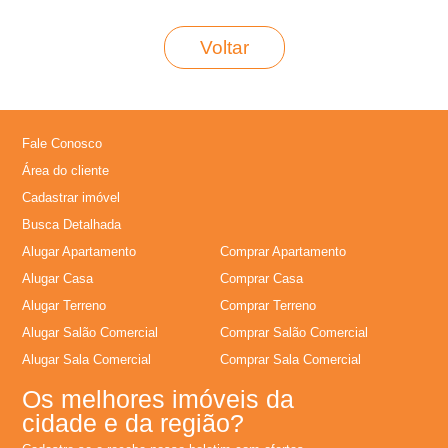
�
Voltar
r
i
a
Fale Conosco
Área do cliente
e
Cadastrar imóvel
Busca Detalhada
m
Alugar Apartamento
Comprar Apartamento
Alugar Casa
Comprar Casa
R
Alugar Terreno
Comprar Terreno
Alugar Salão Comercial
Comprar Salão Comercial
i
Alugar Sala Comercial
Comprar Sala Comercial
b
Os melhores imóveis da
cidade e da região?