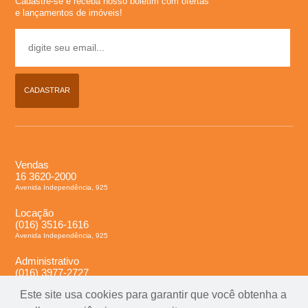
e
Cadastre-se e receba nosso boletim com ofertas
e lançamentos de imóveis!
i
r
CADASTRAR
�
o
P
Vendas
16 3620-2000
Avenida Independência, 925
r
Locação
(016) 3516-1616
e
Avenida Independência, 925
Administrativo
t
(016) 3977-2727
Avenida Independência, 925
Este site usa cookies para garantir que você obtenha a
o