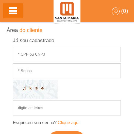
S
(0)
A
Área
do cliente
N
Já sou cadastrado
T
A
M
A
R
I
Esqueceu sua senha?
Clique aqui