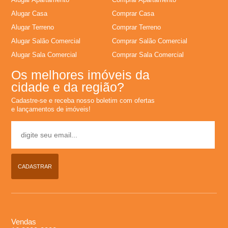
e
Alugar Casa
Comprar Casa
i
Alugar Terreno
Comprar Terreno
Alugar Salão Comercial
Comprar Salão Comercial
r
Alugar Sala Comercial
Comprar Sala Comercial
�
Os melhores imóveis da
cidade e da região?
o
Cadastre-se e receba nosso boletim com ofertas
e lançamentos de imóveis!
P
r
CADASTRAR
e
t
o
Vendas