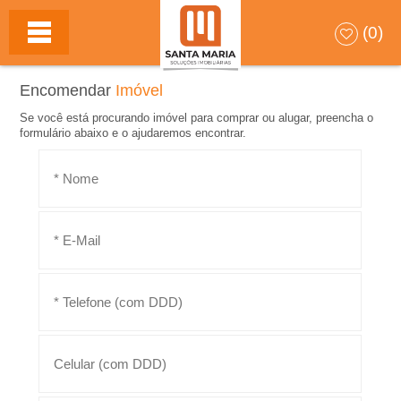
S
(0)
A
Encomendar
Imóvel
N
Se você está procurando imóvel para comprar ou alugar, preencha o
formulário abaixo e o ajudaremos encontrar.
T
A
M
A
R
I