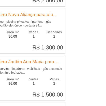
R$ 2.500,00
R$ 2.500,00
rro Nova Aliança para alu...
o - piscina privativa - interfone - gás
rtão eletrônico - portaria 24...
Área m²
Vagas
Banheiros
30.09
1
1
R$ 1.300,00
R$ 1.300,00
rro Jardim Ana Maria para ...
serviço - interfone - mobiliado - gás encanado
ndomínio fechado...
Área m²
Suítes
Vagas
36.00
1
1
R$ 1.500,00
R$ 1.500,00