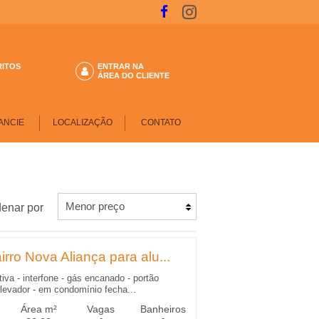
RITOS
ENTRAR NA
ÁREA DO CLIENTE
ANCIE
LOCALIZAÇÃO
CONTATO
enar por
rro Nova Aliança para alu...
tiva - interfone - gás encanado - portão
 elevador - em condomínio fecha...
Área m²
Vagas
Banheiros