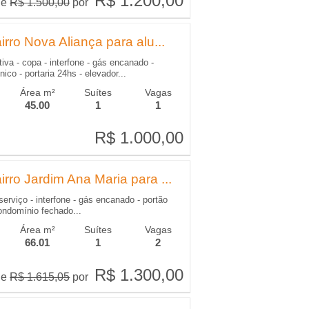
R$ 1.200,00
R$ 1.200,00
de
R$ 1.500,00
por
rro Nova Aliança para alu...
tiva - copa - interfone - gás encanado -
nico - portaria 24hs - elevador...
Área m²
Suítes
Vagas
45.00
1
1
R$ 1.000,00
R$ 1.000,00
rro Jardim Ana Maria para ...
serviço - interfone - gás encanado - portão
condomínio fechado...
Área m²
Suítes
Vagas
66.01
1
2
R$ 1.300,00
R$ 1.300,00
de
R$ 1.615,05
por