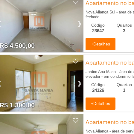
Apartamento no bai
Nova Aliança Sul - área de 
fechado...
Código
Quartos
23647
3
+Detalhes
R$ 4.500,00
R$ 4.500,00
Apartamento no bai
Jardim Ana Maria - área de s
elevador - em condomínio f
Código
Quartos
24126
1
+Detalhes
R$ 1.300,00
R$ 1.300,00
Apartamento no bai
Nova Aliança - área de serviç