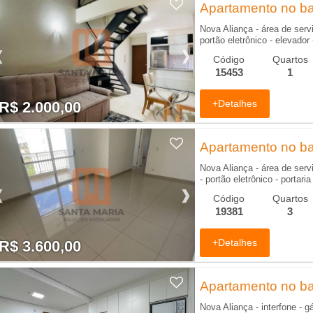
Apartamento no bai
Nova Aliança - área de servi
portão eletrônico - elevado
Código
Quartos
15453
1
+Detalhes
R$ 2.000,00
R$ 2.000,00
Apartamento no bai
Nova Aliança - área de serv
- portão eletrônico - portari
Código
Quartos
19381
3
+Detalhes
R$ 3.600,00
R$ 3.600,00
Apartamento no bai
Nova Aliança - interfone - g