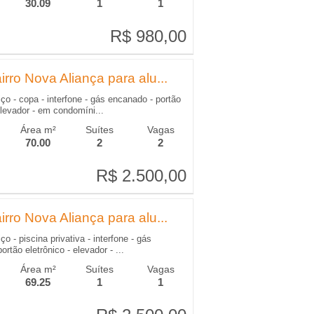
30.09
1
1
R$ 980,00
R$ 980,00
rro Nova Aliança para alu...
ço - copa - interfone - gás encanado - portão
 elevador - em condomíni...
Área m²
Suítes
Vagas
70.00
2
2
R$ 2.500,00
R$ 2.500,00
rro Nova Aliança para alu...
o - piscina privativa - interfone - gás
rtão eletrônico - elevador - ...
Área m²
Suítes
Vagas
69.25
1
1