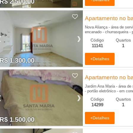
R$ 2.500,00
R$ 2.500,00
Apartamento no bai
Nova Aliança - área de serviç
encanado - churrasqueira - po
Código
Quartos
11141
1
+Detalhes
R$ 1.300,00
R$ 1.300,00
Apartamento no bai
Jardim Ana Maria - área de 
- portão eletrônico - em co
Código
Quartos
14299
1
+Detalhes
R$ 1.500,00
R$ 1.500,00