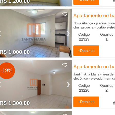
R$ 1.200,00
R$ 1.200,00
Apartamento no bai
Nova Aliança - piscina priva
churrasqueira - portão eletrô
Código
Quartos
22929
1
+Detalhes
R$ 1.000,00
R$ 1.000,00
Apartamento no bai
-19%
Jardim Ana Maria - área de 
eletrônico - elevador - em 
Código
Quartos
23220
2
+Detalhes
R$ 1.300,00
R$ 1.300,00