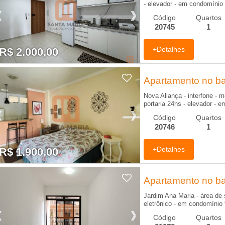
- elevador - em condomínio 
Código
Quartos
20745
1
+Detalhes
R$ 2.000,00
R$ 2.000,00
Apartamento no bai
Nova Aliança - interfone - m
portaria 24hs - elevador - 
Código
Quartos
20746
1
+Detalhes
R$ 1.900,00
R$ 1.900,00
Apartamento no bai
Jardim Ana Maria - área de 
eletrônico - em condomínio 
Código
Quartos