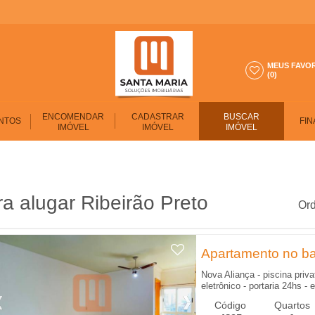
MEUS FAVO
(0)
ENCOMENDAR
CADASTRAR
BUSCAR
NTOS
FIN
IMÓVEL
IMÓVEL
IMÓVEL
a alugar Ribeirão Preto
Ord
Apartamento no bai
Nova Aliança - piscina priva
eletrônico - portaria 24hs -
Código
Quartos