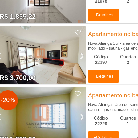
21978
2
+Detalhes
R$ 1.835,22
R$ 1.835,22
Apartamento no bai
Nova Aliança Sul - área de se
mobiliado - sauna - gás enca
Código
Quartos
22197
3
+Detalhes
R$ 3.700,00
R$ 3.700,00
Apartamento no bai
-20%
Nova Aliança - área de serviç
sauna - gás encanado - churr
Código
Quartos
22729
1
+Detalhes