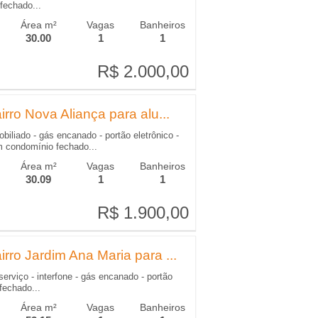
fechado...
Área m²
Vagas
Banheiros
30.00
1
1
R$ 2.000,00
R$ 2.000,00
rro Nova Aliança para alu...
obiliado - gás encanado - portão eletrônico -
em condomínio fechado...
Área m²
Vagas
Banheiros
30.09
1
1
R$ 1.900,00
R$ 1.900,00
rro Jardim Ana Maria para ...
serviço - interfone - gás encanado - portão
fechado...
Área m²
Vagas
Banheiros