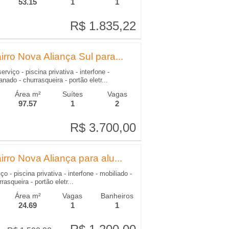
53.15
1
1
R$ 1.835,22
R$ 1.835,22
rro Nova Aliança Sul para...
rviço - piscina privativa - interfone -
nado - churrasqueira - portão eletr...
Área m²
Suítes
Vagas
97.57
1
2
R$ 3.700,00
R$ 3.700,00
rro Nova Aliança para alu...
o - piscina privativa - interfone - mobiliado -
asqueira - portão eletr...
Área m²
Vagas
Banheiros
24.69
1
1