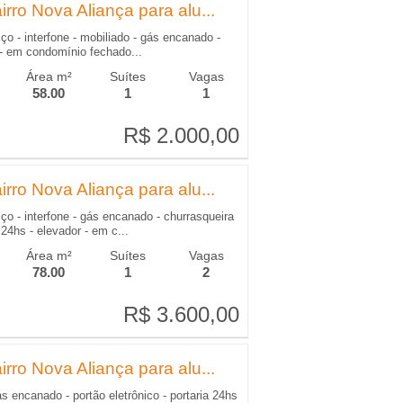
rro Nova Aliança para alu...
ço - interfone - mobiliado - gás encanado -
r - em condomínio fechado...
Área m²
Suítes
Vagas
58.00
1
1
R$ 2.000,00
R$ 2.000,00
rro Nova Aliança para alu...
iço - interfone - gás encanado - churrasqueira
a 24hs - elevador - em c...
Área m²
Suítes
Vagas
78.00
1
2
R$ 3.600,00
R$ 3.600,00
rro Nova Aliança para alu...
ás encanado - portão eletrônico - portaria 24hs