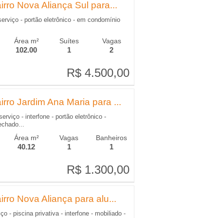
rro Nova Aliança Sul para...
serviço - portão eletrônico - em condomínio
Área m²
Suítes
Vagas
102.00
1
2
R$ 4.500,00
R$ 4.500,00
rro Jardim Ana Maria para ...
erviço - interfone - portão eletrônico -
echado...
Área m²
Vagas
Banheiros
40.12
1
1
R$ 1.300,00
R$ 1.300,00
rro Nova Aliança para alu...
o - piscina privativa - interfone - mobiliado -