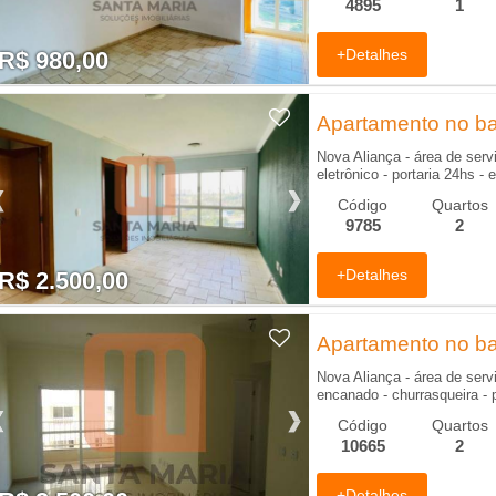
4895
1
+Detalhes
R$ 980,00
R$ 980,00
Apartamento no bai
m
Nova Aliança - área de servi
eletrônico - portaria 24hs -
Código
Quartos
9785
2
+Detalhes
R$ 2.500,00
R$ 2.500,00
Apartamento no bai
Nova Aliança - área de serviç
encanado - churrasqueira - po
Código
Quartos
10665
2
+Detalhes