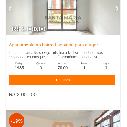
l
u
R$ 2.000,00
g
Apartamento no bairro Lagoinha para alugar...
u
Lagoinha - área de serviço - piscina privativa - interfone - gás
encanado - churrasqueira - portão eletrônico - portaria 24...
e
Código
Quartos
Área m²
Suítes
Vagas
1985
3
70.00
1
1
l
+Detalhes
,
R$ 2.000,00
C
o
-19%