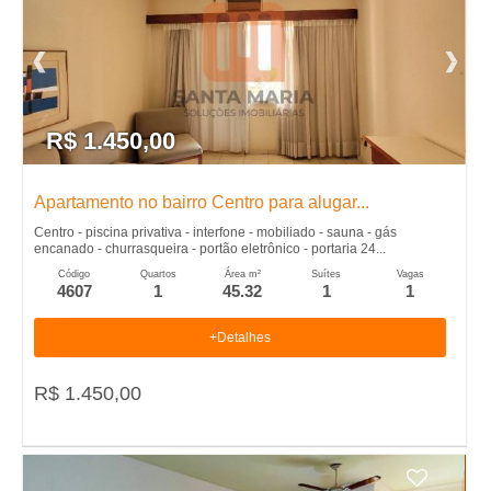
R$ 1.450,00
Apartamento no bairro Centro para alugar...
Centro - piscina privativa - interfone - mobiliado - sauna - gás
encanado - churrasqueira - portão eletrônico - portaria 24...
Código
Quartos
Área m²
Suítes
Vagas
4607
1
45.32
1
1
+Detalhes
R$ 1.450,00