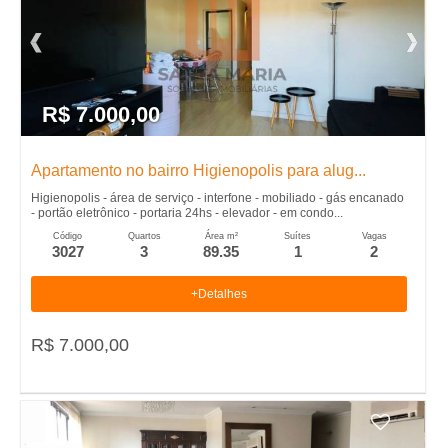
R$ 7.000,00
Apartamento no bairro Higienopolis para alug...
Higienopolis - área de serviço - interfone - mobiliado - gás encanado
- portão eletrônico - portaria 24hs - elevador - em condo...
Código
Quartos
Área m²
Suítes
Vagas
3027
3
89.35
1
2
+Detalhes
R$ 7.000,00