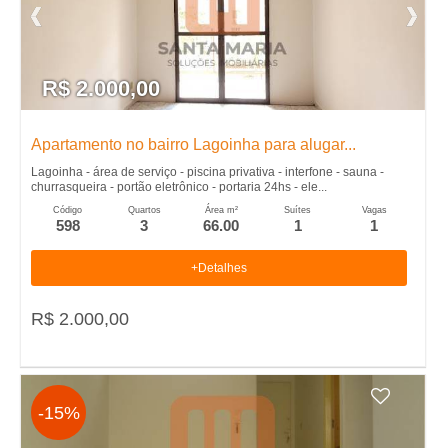
,
I
R$ 2.000,00
m
Apartamento no bairro Lagoinha para alugar...
Lagoinha - área de serviço - piscina privativa - interfone - sauna -
�
churrasqueira - portão eletrônico - portaria 24hs - ele...
Código
Quartos
Área m²
Suítes
Vagas
598
3
66.00
1
1
v
+Detalhes
e
R$ 2.000,00
i
s
-15%
,