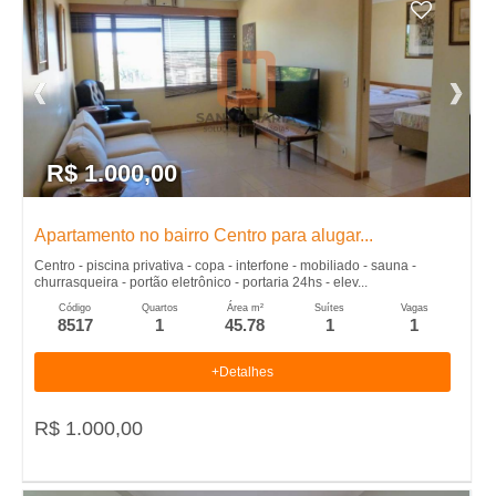
R$ 1.000,00
Apartamento no bairro Centro para alugar...
Centro - piscina privativa - copa - interfone - mobiliado - sauna -
churrasqueira - portão eletrônico - portaria 24hs - elev...
Código
Quartos
Área m²
Suítes
Vagas
8517
1
45.78
1
1
+Detalhes
R$ 1.000,00