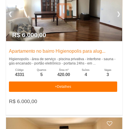
R$ 6.000,00
Apartamento no bairro Higienopolis para alug...
Higienopolis - área de serviço - piscina privativa - interfone - sauna -
gás encanado - portão eletrônico - portaria 24hs - em ...
Código
Quartos
Área m²
Suítes
Vagas
4331
5
420.00
4
3
+Detalhes
R$ 6.000,00