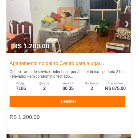
R$ 1.200,00
Apartamento no bairro Centro para alugar...
Centro - área de serviço - interfone - portão eletrônico - portaria 24hs
- elevador - em condomínio fechado...
Código
Quartos
Área m²
Banheiros
Condomínio
7186
2
80.35
2
R$ 875,00
+Detalhes
R$ 1.200,00