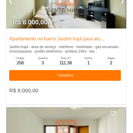
�
n
s
t
r
r
R$ 8.000,00
a
i
d
Apartamento no bairro Jardim Irajá para alu...
o
a
Jardim Irajá - área de serviço - interfone - mobiliado - gás encanado -
s
churrasqueira - portão eletrônico - portaria 24hs - ele...
e
Código
Quartos
Área m²
Suítes
Vagas
258
3
111.38
1
2
m
+Detalhes
R
R$ 8.000,00
i
b