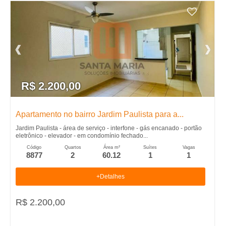
R$ 2.200,00
Apartamento no bairro Jardim Paulista para a...
Jardim Paulista - área de serviço - interfone - gás encanado - portão
eletrônico - elevador - em condomínio fechado...
Código
Quartos
Área m²
Suítes
Vagas
8877
2
60.12
1
1
+Detalhes
R$ 2.200,00