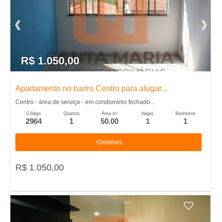
R$ 1.050,00
Apartamento no bairro Centro para alugar...
Centro - área de serviço - em condomínio fechado...
Código
Quartos
Área m²
Vagas
Banheiros
2964
1
50.00
1
1
+Detalhes
R$ 1.050,00