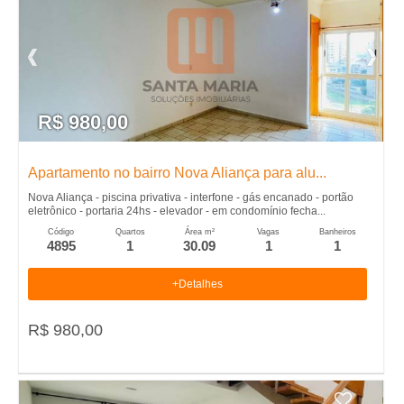
R$ 980,00
Apartamento no bairro Nova Aliança para alu...
Nova Aliança - piscina privativa - interfone - gás encanado - portão
eletrônico - portaria 24hs - elevador - em condomínio fecha...
Código
Quartos
Área m²
Vagas
Banheiros
4895
1
30.09
1
1
+Detalhes
R$ 980,00