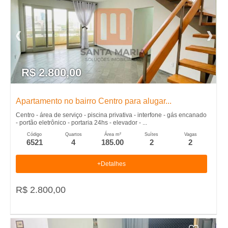
R$ 2.800,00
Apartamento no bairro Centro para alugar...
Centro - área de serviço - piscina privativa - interfone - gás encanado
- portão eletrônico - portaria 24hs - elevador - ...
Código
Quartos
Área m²
Suítes
Vagas
6521
4
185.00
2
2
+Detalhes
R$ 2.800,00