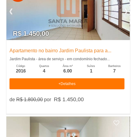
m
p
R$ 1.450,00
r
a
Apartamento no bairro Jardim Paulista para a...
Jardim Paulista - área de serviço - em condomínio fechado...
r
Código
Quartos
Área m²
Suítes
Banheiros
2016
4
6.00
1
7
+Detalhes
R$ 1.450,00
de
R$ 1.800,00
por