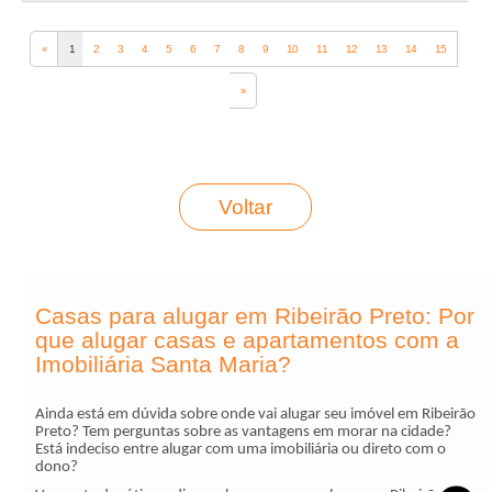
‹‹
1
2
3
4
5
6
7
8
9
10
11
12
13
14
15
››
Voltar
Casas para alugar em Ribeirão Preto: Por
que alugar casas e apartamentos com a
Imobiliária Santa Maria?
Ainda está em dúvida sobre onde vai alugar seu imóvel em Ribeirão
Preto? Tem perguntas sobre as vantagens em morar na cidade?
Está indeciso entre alugar com uma imobiliária ou direto com o
dono?