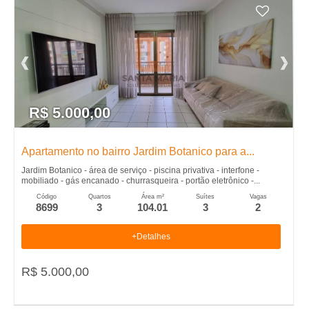
R$ 5.000,00
Apartamento no bairro Jardim Botanico para a...
Jardim Botanico - área de serviço - piscina privativa - interfone -
mobiliado - gás encanado - churrasqueira - portão eletrônico -...
Código
Quartos
Área m²
Suítes
Vagas
8699
3
104.01
3
2
+Detalhes
R$ 5.000,00