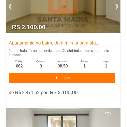
L
o
R$ 2.100,00
c
Apartamento no bairro Jardim Irajá para alu...
a
Jardim Irajá - área de serviço - portão eletrônico - em condomínio
fechado...
Código
Quartos
Área m²
Suítes
Vagas
�
662
3
98.50
1
1
�
+Detalhes
o
R$ 2.100,00
de
R$ 2.471,52
por
,
A