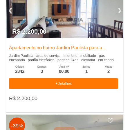
R$ 2.200,00
Apartamento no bairro Jardim Paulista para a...
Jardim Paulista - área de serviço - interfone - mobiliado - gás
encanado - portão eletrônico - portaria 24hs - elevador - em condo...
Código
Quartos
Área m²
Suítes
Vagas
2342
3
80.00
1
2
+Detalhes
R$ 2.200,00
-39%