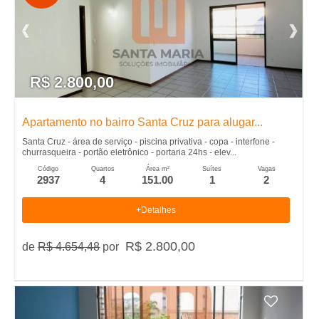
R$ 2.800,00
Apartamento no bairro Santa Cruz para alugar...
Santa Cruz - área de serviço - piscina privativa - copa - interfone -
churrasqueira - portão eletrônico - portaria 24hs - elev...
Código
Quartos
Área m²
Suítes
Vagas
2937
4
151.00
1
2
+Detalhes
R$ 2.800,00
de
R$ 4.654,48
por