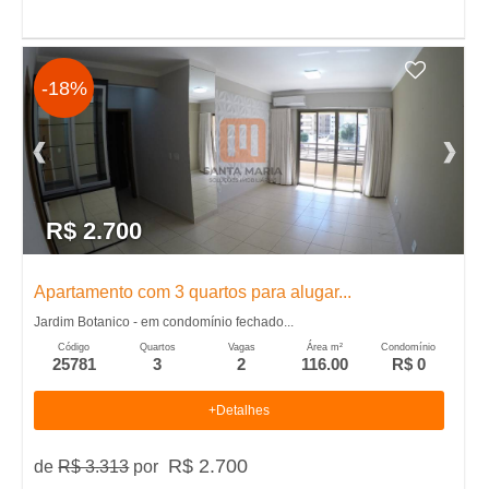
m
p
-18%
r
a
r
R$ 2.700
Apartamento com 3 quartos para alugar...
Jardim Botanico - em condomínio fechado...
Código
Quartos
Vagas
Área m²
Condomínio
25781
3
2
116.00
R$ 0
+Detalhes
R$ 2.700
de
R$ 3.313
por