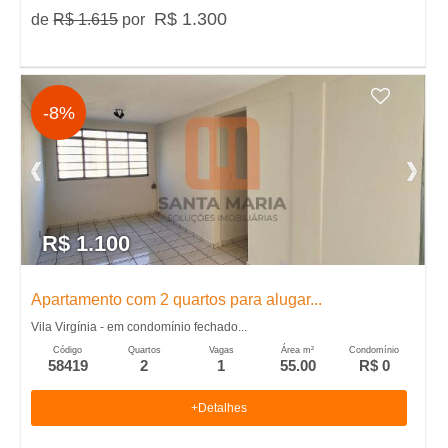
e
R$ 1.300
de
R$ 1.615
por
i
r
-8%
�
o
P
R$ 1.100
r
Apartamento com 2 quartos para alugar...
Vila Virgínia - em condomínio fechado...
e
Código
Quartos
Vagas
Área m²
Condomínio
58419
2
1
55.00
R$ 0
t
+Detalhes
o