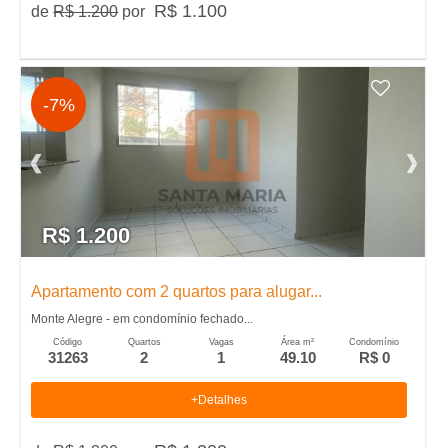
R$ 1.100
de
R$ 1.200
por
,
I
-7%
m
�
v
R$ 1.200
e
Apartamento com 2 quartos para alugar...
Monte Alegre - em condomínio fechado...
i
Código
Quartos
Vagas
Área m²
Condomínio
31263
2
1
49.10
R$ 0
s
+Detalhes
,