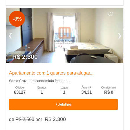
-8%
R$ 2.300
Apartamento com 1 quartos para alugar...
Santa Cruz - em condomínio fechado...
Código
Quartos
Vagas
Área m²
Condomínio
63127
1
1
34.31
R$ 0
+Detalhes
R$ 2.300
de
R$ 2.500
por