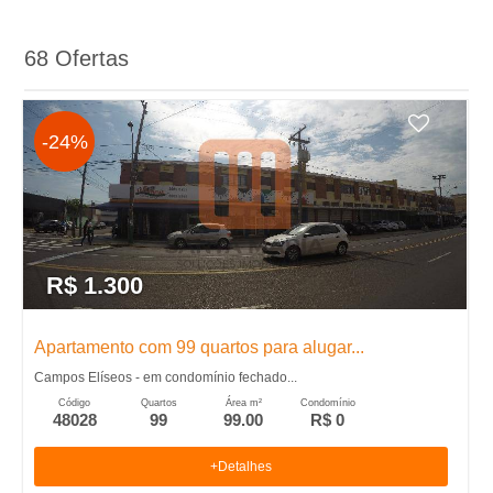
A
68 Ofertas
-
I
-24%
m
o
b
R$ 1.300
i
Apartamento com 99 quartos para alugar...
Campos Elíseos - em condomínio fechado...
l
Código
Quartos
Área m²
Condomínio
48028
99
99.00
R$ 0
i
+Detalhes