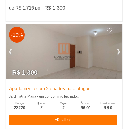
�
R$ 1.300
de
R$ 1.716
por
r
i
-19%
a
e
m
R$ 1.300
R
Apartamento com 2 quartos para alugar...
Jardim Ana Maria - em condomínio fechado...
i
Código
Quartos
Vagas
Área m²
Condomínio
23220
2
2
66.01
R$ 0
b
+Detalhes