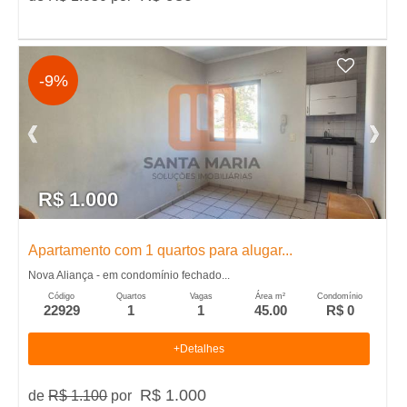
l
u
-9%
g
u
e
R$ 1.000
l
Apartamento com 1 quartos para alugar...
Nova Aliança - em condomínio fechado...
,
Código
Quartos
Vagas
Área m²
Condomínio
22929
1
1
45.00
R$ 0
C
+Detalhes
o
R$ 1.000
de
R$ 1.100
por