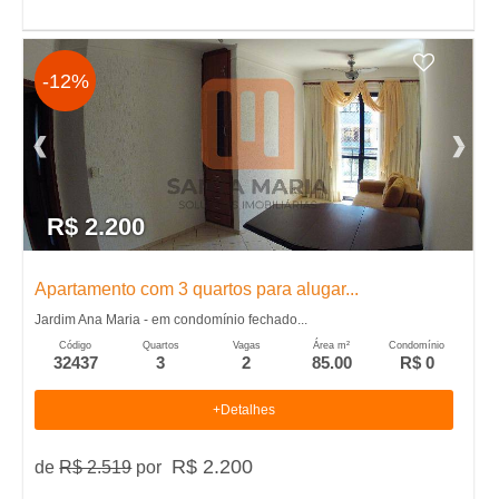
-12%
R$ 2.200
Apartamento com 3 quartos para alugar...
Jardim Ana Maria - em condomínio fechado...
Código
Quartos
Vagas
Área m²
Condomínio
32437
3
2
85.00
R$ 0
+Detalhes
R$ 2.200
de
R$ 2.519
por