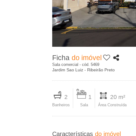
c
A
i
-
p
I
a
m
l
Ficha
do imóvel
o
Sala comercial - cód. 5469
Jardim Sao Luiz - Ribeirão Preto
b
I
i
m
2
1
20 m²
p
Banheiros
Sala
Área Construída
l
r
i
i
m
Características
do imóvel