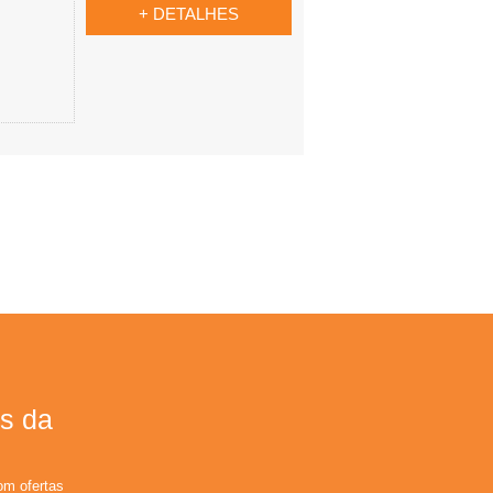
+ DETALHES
s da
om ofertas