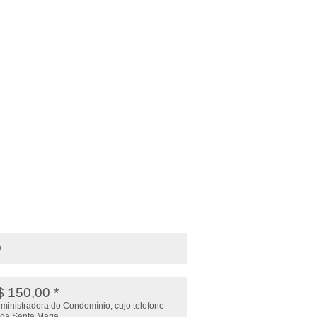
0
$ 150,00 *
administradora do Condomínio, cujo telefone
 da Santa Maria.