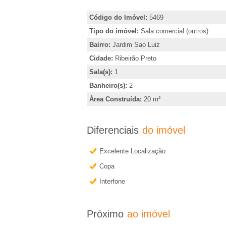
�
i
r
Código do Imóvel:
5469
r
,
Tipo do imóvel:
Sala comercial (outros)
i
Bairro:
Jardim Sao Luiz
i
n
Cidade:
Ribeirão Preto
d
Sala(s):
1
a
i
Banheiro(s):
2
e
c
Área Construída:
20 m²
a
m
r
Diferenciais
do imóvel
o
R
Excelente Localização
u
Copa
o
i
Interfone
b
b
t
e
Próximo
ao imóvel