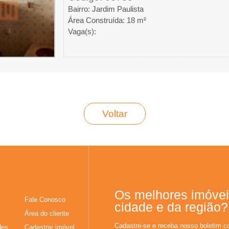
Bairro: Jardim Paulista
Área Construída: 18 m²
Vaga(s):
Voltar
Os melhores imóvei
Fale Conosco
cidade e da região?
Área do cliente
Cadastre-se e receba nosso boletim c
des
Cadastrar imóvel