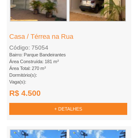
l
u
Casa / Térrea na Rua
g
Código: 75054
u
Bairro: Parque Bandeirantes
Área Construída: 181 m²
e
Área Total: 270 m²
Dormitório(s):
l
Vaga(s):
R$ 4.500
,
+ DETALHES
C
o