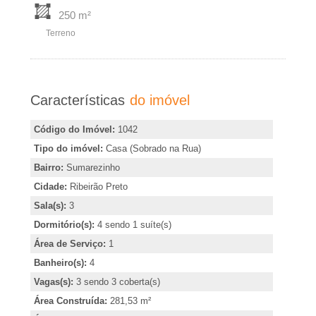
�
r
250 m²
r
i
Terreno
m
i
i
r
Características
do imóvel
a
,
Código do Imóvel:
1042
i
e
Tipo do imóvel:
Casa (Sobrado na Rua)
n
Bairro:
Sumarezinho
m
d
Cidade:
Ribeirão Preto
i
R
Sala(s):
3
c
Dormitório(s):
4 sendo 1 suíte(s)
a
i
Área de Serviço:
1
r
Banheiro(s):
4
o
b
Vagas(s):
3 sendo 3 coberta(s)
u
Área Construída:
281,53 m²
o