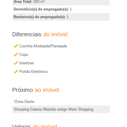
e
Área Total:
250 m²
b
Dormitório(s) de empregado(s):
1
i
t
Banheiro(s) de empregado(s):
1
e
r
r
Diferenciais
do imóvel
m
�
a
Cozinha Modulada/Planejada
o
i
Copa
s
Interfone
P
i
Portão Eletrônico
n
r
f
Próximo
ao imóvel
o
e
r
*Zona Oeste
t
m
Shooping Galeria Ribeirão antigo West Shopping
a
o
ç
Valores
do imóvel