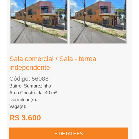
m
p
r
a
Sala comercial / Sala - terrea
r
independente
Código: 56088
Bairro: Sumarezinho
Área Construída: 40 m²
Dormitório(s):
Vaga(s):
R$ 3.600
+ DETALHES