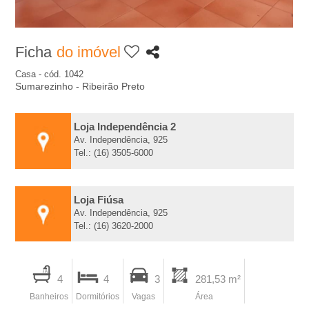
A
-
Ficha
do imóvel
I
Casa - cód. 1042
Sumarezinho - Ribeirão Preto
m
Loja Independência 2
o
Av. Independência, 925
Tel.: (16) 3505-6000
b
Loja Fiúsa
i
Av. Independência, 925
Tel.: (16) 3620-2000
l
I
i
4
4
3
281,53 m²
m
Banheiros
Dormitórios
Vagas
Área
p