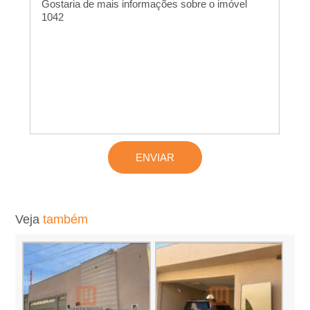
L
o
c
a
�
�
Veja
também
o
,
A