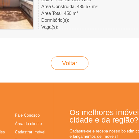
Área Construída: 485,57 m²
Área Total: 450 m²
Dormitório(s):
Vaga(s):
Voltar
Os melhores imóvei
Fale Conosco
cidade e da região?
Área do cliente
Cadastre-se e receba nosso boletim c
des
Cadastrar imóvel
e lançamentos de imóveis!