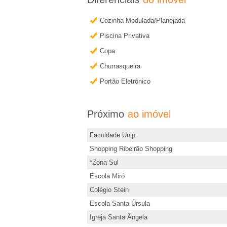
e
r
m
i
Cozinha Modulada/Planejada
a
Piscina Privativa
i
r
Copa
s
Churrasqueira
�
i
Portão Eletrônico
n
o
f
o
Próximo
ao imóvel
P
r
Faculdade Unip
m
r
Shopping Ribeirão Shopping
a
*Zona Sul
e
ç
Escola Miró
õ
Colégio Stein
t
e
Escola Santa Úrsula
s
Igreja Santa Ângela
o