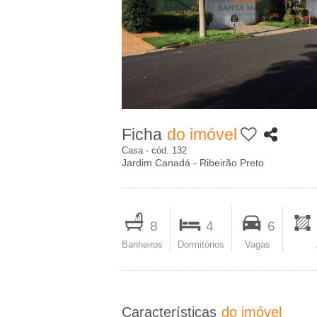
c
A
i
-
p
I
a
m
l
Ficha
do imóvel
o
Casa - cód. 132
Jardim Canadá - Ribeirão Preto
b
I
i
m
8
4
6
p
Banheiros
Dormitórios
Vagas
l
r
i
i
m
Características
do imóvel