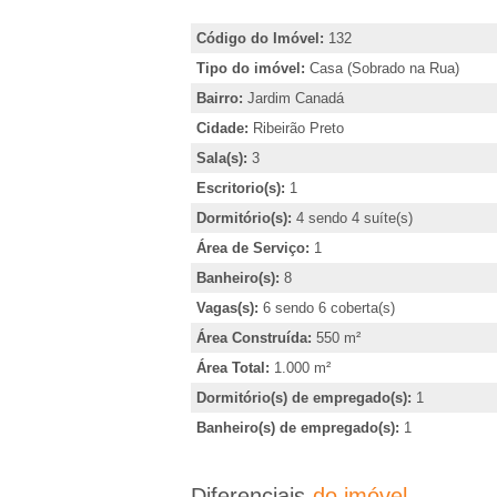
�
i
r
Código do Imóvel:
132
r
,
Tipo do imóvel:
Casa (Sobrado na Rua)
i
Bairro:
Jardim Canadá
i
n
Cidade:
Ribeirão Preto
d
Sala(s):
3
a
i
Escritorio(s):
1
e
c
Dormitório(s):
4 sendo 4 suíte(s)
a
Área de Serviço:
1
m
r
Banheiro(s):
8
o
Vagas(s):
6 sendo 6 coberta(s)
R
Área Construída:
550 m²
u
Área Total:
1.000 m²
o
i
Dormitório(s) de empregado(s):
1
b
Banheiro(s) de empregado(s):
1
b
t
e
Diferenciais
do imóvel