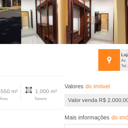
Loj
Av.
Tel.
Valores
do imóvel
550 m²
1.000 m²
Área
Terreno
Valor venda R$ 2.000.0
Mais informações
do imó