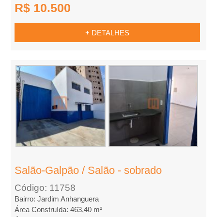
R$ 10.500
m
p
+ DETALHES
r
a
r
Salão-Galpão / Salão - sobrado
Código: 11758
Bairro: Jardim Anhanguera
Área Construída: 463,40 m²