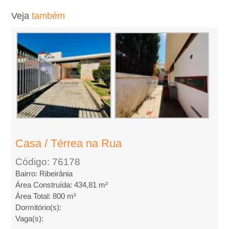
l
Veja
também
u
g
u
e
l
Casa / Térrea na Rua
,
Código: 76178
Bairro: Ribeirânia
Área Construída: 434,81 m²
C
Área Total: 800 m²
Dormitório(s):
o
Vaga(s):