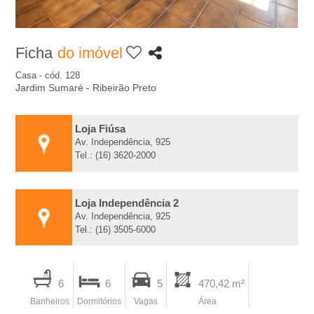
A
-
Ficha
do imóvel
I
Casa - cód. 128
Jardim Sumaré - Ribeirão Preto
m
Loja Fiúsa
o
Av. Independência, 925
Tel.: (16) 3620-2000
b
Loja Independência 2
i
Av. Independência, 925
Tel.: (16) 3505-6000
l
I
i
6
6
5
470,42 m²
m
Banheiros
Dormitórios
Vagas
Área
p