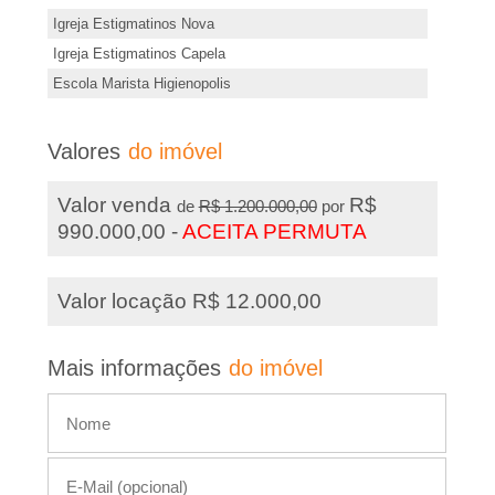
õ
Igreja Estigmatinos Nova
,
e
Igreja Estigmatinos Capela
s
Escola Marista Higienopolis
I
d
m
e
Valores
do imóvel
s
�
Valor venda
R$
de
R$ 1.200.000,00
por
t
990.000,00 -
ACEITA PERMUTA
e
v
i
Valor locação R$ 12.000,00
m
e
ó
i
v
Mais informações
do imóvel
e
s
l
,