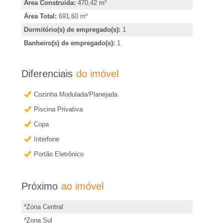
e
Área Construída:
470,42 m²
b
Área Total:
691,60 m²
i
t
Dormitório(s) de empregado(s):
1
e
Banheiro(s) de empregado(s):
1
r
r
m
�
Diferenciais
do imóvel
a
o
i
Cozinha Modulada/Planejada
s
Piscina Privativa
P
i
Copa
n
Interfone
r
f
Portão Eletrônico
o
e
r
Próximo
ao imóvel
t
m
a
*Zona Central
o
ç
*Zona Sul