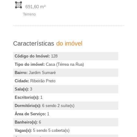
�
r
691,60 m²
r
i
Terreno
m
i
i
r
Características
do imóvel
a
,
Código do Imóvel:
128
i
e
Tipo do imóvel:
Casa (Térrea na Rua)
n
Bairro:
Jardim Sumaré
m
d
Cidade:
Ribeirão Preto
i
R
Sala(s):
3
c
Escritorio(s):
1
a
i
Dormitório(s):
6 sendo 2 suíte(s)
r
Área de Serviço:
1
o
b
Banheiro(s):
6
u
Vagas(s):
5 sendo 5 coberta(s)
o