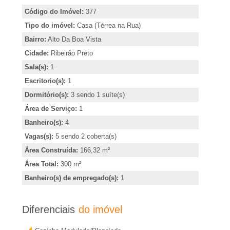
�
,
Código do Imóvel:
377
i
r
Tipo do imóvel:
Casa (Térrea na Rua)
n
Bairro:
Alto Da Boa Vista
d
i
Cidade:
Ribeirão Preto
i
Sala(s):
1
c
a
Escritorio(s):
1
a
Dormitório(s):
3 sendo 1 suíte(s)
e
r
Área de Serviço:
1
o
Banheiro(s):
4
m
u
Vagas(s):
5 sendo 2 coberta(s)
o
R
Área Construída:
166,32 m²
b
Área Total:
300 m²
t
i
Banheiro(s) de empregado(s):
1
e
b
r
Diferenciais
do imóvel
m