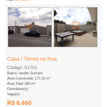
L
o
c
a
�
Casa / Térrea na Rua
�
Código: 51701
Bairro: Jardim Sumaré
o
Área Construída: 177,15 m²
Área Total: 360 m²
,
Dormitório(s):
Vaga(s):
A
R$ 6.600