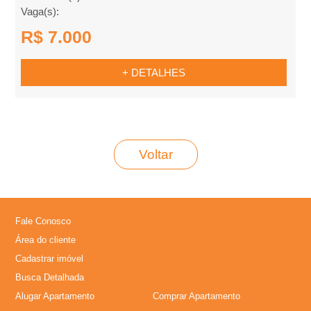
m
Vaga(s):
R$ 7.000
p
+ DETALHES
r
a
r
Voltar
Fale Conosco
Área do cliente
Cadastrar imóvel
Busca Detalhada
Alugar Apartamento
Comprar Apartamento