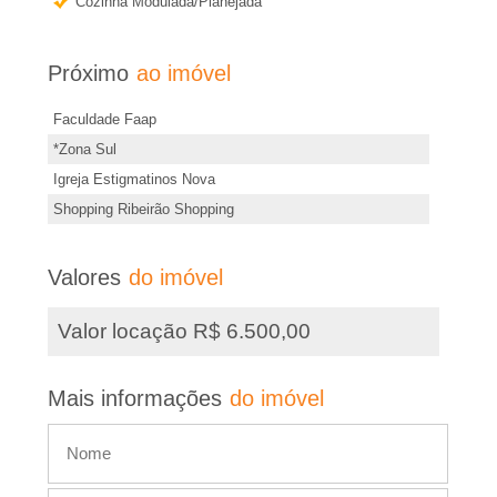
e
a
Cozinha Modulada/Planejada
i
i
s
Próximo
ao imóvel
i
r
Faculdade Faap
n
*Zona Sul
�
f
Igreja Estigmatinos Nova
o
o
Shopping Ribeirão Shopping
r
m
P
Valores
do imóvel
a
ç
r
Valor locação R$ 6.500,00
õ
e
e
Mais informações
do imóvel
s
t
d
e
o