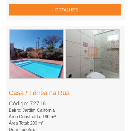
l
+ DETALHES
u
g
u
e
l
,
Casa / Térrea na Rua
Código: 72716
C
Bairro: Jardim Califórnia
Área Construída: 180 m²
o
Área Total: 280 m²
Dormitório(s):