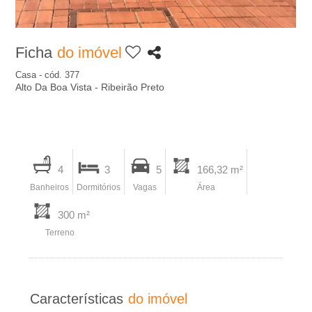
A
-
Ficha
do imóvel
I
Casa - cód. 377
Alto Da Boa Vista - Ribeirão Preto
m
o
I
4
3
5
166,32 m²
b
m
Banheiros
Dormitórios
Vagas
Área
p
i
r
300 m²
i
Terreno
l
m
i
i
r
Características
do imóvel