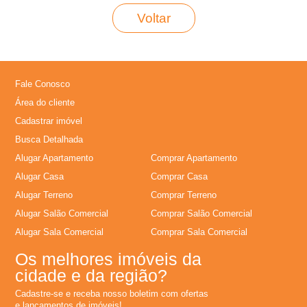
Voltar
L
o
Fale Conosco
c
Área do cliente
a
Cadastrar imóvel
Busca Detalhada
�
Alugar Apartamento
Comprar Apartamento
Alugar Casa
Comprar Casa
�
Alugar Terreno
Comprar Terreno
Alugar Salão Comercial
Comprar Salão Comercial
o
Alugar Sala Comercial
Comprar Sala Comercial
,
Os melhores imóveis da
cidade e da região?
A
Cadastre-se e receba nosso boletim com ofertas
e lançamentos de imóveis!