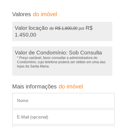
e
a
i
i
Valores
do imóvel
s
i
r
Valor locação
R$
de
R$ 1.800,00
por
n
1.450,00
�
f
o
Valor de Condomínio: Sob Consulta
o
r
* Preço variável, favor consultar a administradora do
Condomínio, cujo telefone poderá ser obtido em uma das
m
P
lojas da Santa Maria.
a
ç
r
Mais informações
do imóvel
õ
e
e
s
t
d
e
o