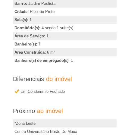
�
,
Bairro:
Jardim Paulista
i
Cidade:
Ribeirão Preto
r
n
Sala(s):
1
d
Dormitório(s):
4 sendo 1 suíte(s)
i
i
Área de Serviço:
1
c
a
Banheiro(s):
7
a
Área Construída:
6 m²
e
r
Banheiro(s) de empregado(s):
1
o
m
u
Diferenciais
do imóvel
o
R
Em Condomínio Fechado
b
t
i
e
Próximo
ao imóvel
b
r
*Zona Leste
m
Centro Universitário Barão De Mauá