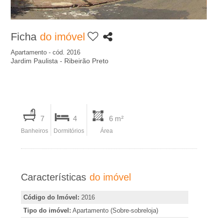
A
-
Ficha
do imóvel
I
Apartamento - cód. 2016
Jardim Paulista - Ribeirão Preto
m
o
I
7
4
6 m²
b
m
Banheiros
Dormitórios
Área
p
i
r
i
l
Características
do imóvel
m
i
i
Código do Imóvel:
2016
r
Tipo do imóvel:
Apartamento (Sobre-sobreloja)