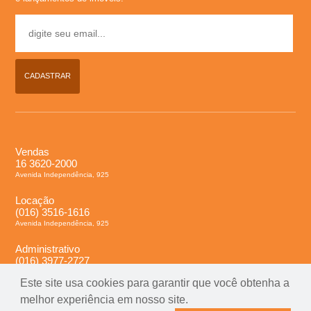
l
u
CADASTRAR
g
u
e
Vendas
16 3620-2000
Avenida Independência, 925
l
Locação
(016) 3516-1616
,
Avenida Independência, 925
Administrativo
C
(016) 3977-2727
Avenida Independência, 925
Este site usa cookies para garantir que você obtenha a
o
melhor experiência em nosso site.