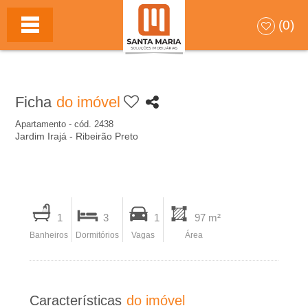
S
HOME
(0)
A
N
Ficha
do imóvel
T
Apartamento - cód. 2438
Jardim Irajá - Ribeirão Preto
A
M
I
A
1
3
1
97 m²
m
Banheiros
Dormitórios
Vagas
Área
p
R
r
I
i
Características
do imóvel
m