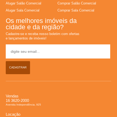
Alugar Salão Comercial
Comprar Salão Comercial
L
Alugar Sala Comercial
Comprar Sala Comercial
Os melhores imóveis da
o
cidade e da região?
c
Cadastre-se e receba nosso boletim com ofertas
e lançamentos de imóveis!
a
�
CADASTRAR
�
o
Vendas
,
16 3620-2000
Avenida Independência, 925
A
Locação