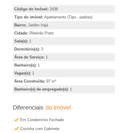
A
i
Código do Imóvel:
2438
r
-
Tipo do imóvel:
Apartamento (Tipo - padrao)
,
Bairro:
Jardim Irajá
i
I
Cidade:
Ribeirão Preto
n
Sala(s):
1
m
d
Dormitório(s):
3
i
Área de Serviço:
1
o
c
Banheiro(s):
1
a
Vagas(s):
1
b
r
Área Construída:
97 m²
o
i
Banheiro(s) de empregado(s):
1
u
l
o
Diferenciais
do imóvel
b
i
Em Condomínio Fechado
t
Cozinha com Gabinete
e