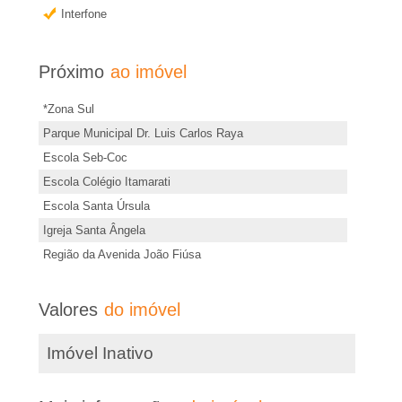
�
r
Interfone
m
r
a
Próximo
ao imóvel
i
i
*Zona Sul
s
a
Parque Municipal Dr. Luis Carlos Raya
i
Escola Seb-Coc
n
e
Escola Colégio Itamarati
f
Escola Santa Úrsula
o
m
Igreja Santa Ângela
r
Região da Avenida João Fiúsa
R
m
a
i
Valores
do imóvel
ç
õ
b
Imóvel Inativo
e
s