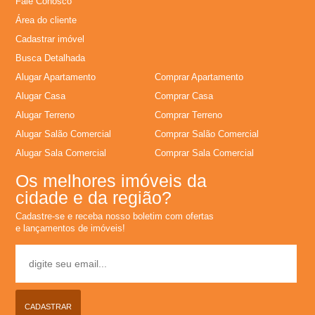
Fale Conosco
l
Área do cliente
Cadastrar imóvel
u
Busca Detalhada
Alugar Apartamento
Comprar Apartamento
g
Alugar Casa
Comprar Casa
Alugar Terreno
Comprar Terreno
u
Alugar Salão Comercial
Comprar Salão Comercial
e
Alugar Sala Comercial
Comprar Sala Comercial
Os melhores imóveis da
l
cidade e da região?
Cadastre-se e receba nosso boletim com ofertas
,
e lançamentos de imóveis!
C
o
CADASTRAR