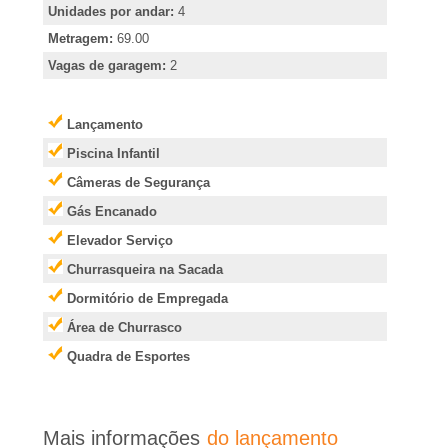
e
Unidades por andar:
4
i
Metragem:
69.00
Vagas de garagem:
2
r
Lançamento
�
Piscina Infantil
Câmeras de Segurança
o
Gás Encanado
P
Elevador Serviço
Churrasqueira na Sacada
r
Dormitório de Empregada
Área de Churrasco
e
Quadra de Esportes
t
o
Mais informações
do lançamento