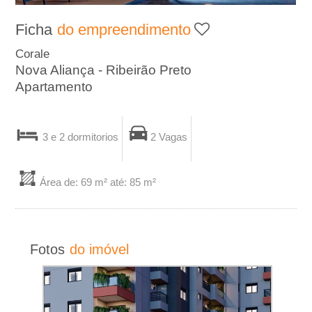
A
Ficha
do empreendimento
-
Corale
Nova Aliança - Ribeirão Preto
I
Apartamento
m
3 e 2 dormitorios
2 Vagas
o
b
Área de: 69 m² até: 85 m²
i
l
Fotos
do imóvel
i