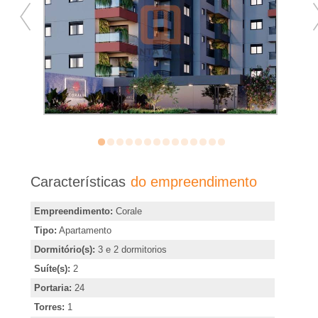
�
r
i
a
e
m
Características
do empreendimento
R
Empreendimento:
Corale
Tipo:
Apartamento
i
Dormitório(s):
3 e 2 dormitorios
Suíte(s):
2
b
Portaria:
24
Torres:
1