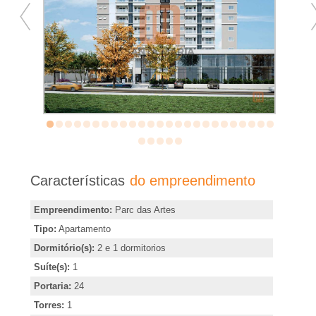
�
r
i
a
e
m
Características
do empreendimento
R
Empreendimento:
Parc das Artes
Tipo:
Apartamento
i
Dormitório(s):
2 e 1 dormitorios
Suíte(s):
1
b
Portaria:
24
Torres:
1