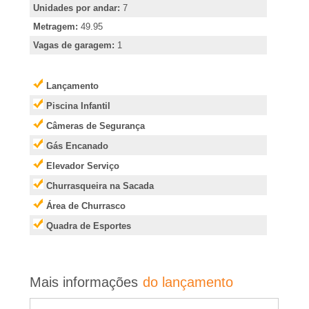
e
Unidades por andar:
7
i
Metragem:
49.95
Vagas de garagem:
1
r
Lançamento
�
Piscina Infantil
Câmeras de Segurança
o
Gás Encanado
P
Elevador Serviço
Churrasqueira na Sacada
r
Área de Churrasco
Quadra de Esportes
e
t
Mais informações
do lançamento
o