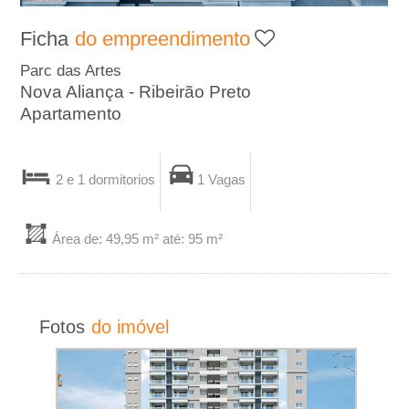
A
Ficha
do empreendimento
-
Parc das Artes
Nova Aliança - Ribeirão Preto
I
Apartamento
m
2 e 1 dormitorios
1 Vagas
o
b
Área de: 49,95 m² até: 95 m²
i
l
Fotos
do imóvel
i