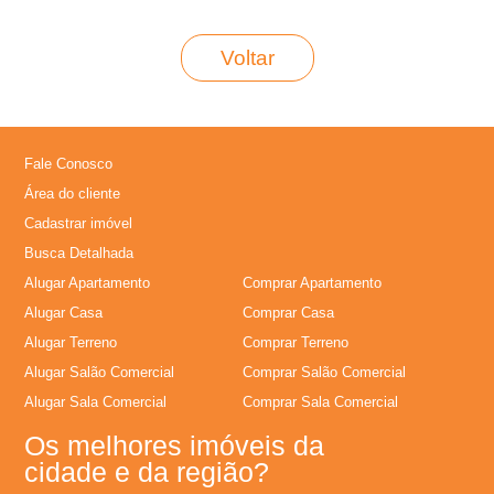
L
Voltar
o
c
Fale Conosco
a
Área do cliente
Cadastrar imóvel
�
Busca Detalhada
Alugar Apartamento
Comprar Apartamento
�
Alugar Casa
Comprar Casa
Alugar Terreno
Comprar Terreno
o
Alugar Salão Comercial
Comprar Salão Comercial
Alugar Sala Comercial
Comprar Sala Comercial
,
Os melhores imóveis da
A
cidade e da região?