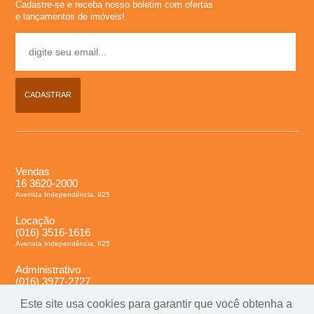
Cadastre-se e receba nosso boletim com ofertas
l
e lançamentos de imóveis!
u
g
CADASTRAR
u
e
Vendas
16 3620-2000
l
Avenida Independência, 925
,
Locação
(016) 3516-1616
Avenida Independência, 925
C
Administrativo
(016) 3977-2727
o
Avenida Independência, 925
Este site usa cookies para garantir que você obtenha a