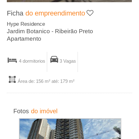
A
Ficha
do empreendimento
-
Hype Residence
Jardim Botanico - Ribeirão Preto
I
Apartamento
m
4 dormitorios
3 Vagas
o
b
Área de: 156 m² até: 179 m²
i
l
Fotos
do imóvel
i