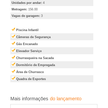
e
Unidades por andar:
4
i
Metragem:
156.00
Vagas de garagem:
3
r
Piscina Infantil
�
Câmeras de Segurança
Gás Encanado
o
Elevador Serviço
P
Churrasqueira na Sacada
Dormitório de Empregada
r
Área de Churrasco
Quadra de Esportes
e
t
Mais informações
do lançamento
o