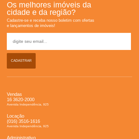
Os melhores imóveis da
l
cidade e da região?
Cadastre-se e receba nosso boletim com ofertas
u
e lançamentos de imóveis!
g
u
CADASTRAR
e
l
Vendas
,
16 3620-2000
Avenida Independência, 925
C
Locação
(016) 3516-1616
Avenida Independência, 925
o
Administrativo