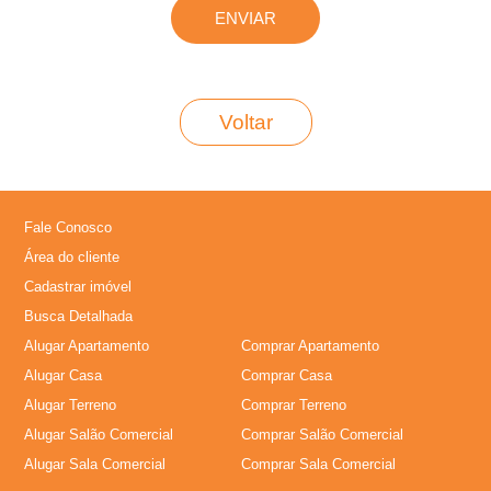
L
o
Voltar
c
a
Fale Conosco
�
Área do cliente
Cadastrar imóvel
�
Busca Detalhada
Alugar Apartamento
Comprar Apartamento
o
Alugar Casa
Comprar Casa
,
Alugar Terreno
Comprar Terreno
Alugar Salão Comercial
Comprar Salão Comercial
A
Alugar Sala Comercial
Comprar Sala Comercial