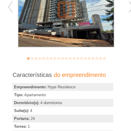
�
r
i
a
e
m
Características
do empreendimento
R
Empreendimento:
Hype Residence
Tipo:
Apartamento
i
Dormitório(s):
4 dormitorios
Suíte(s):
4
b
Portaria:
24
Torres:
1