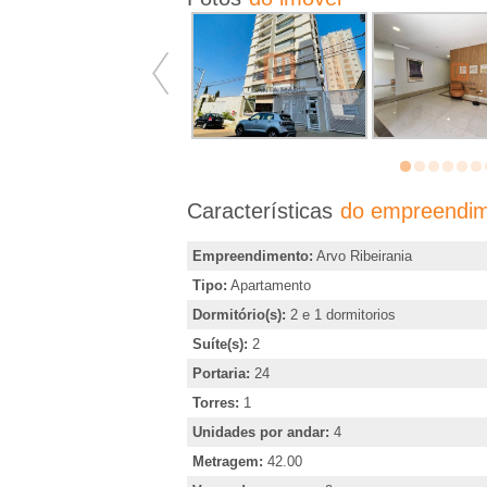
�
r
i
a
Características
do empreendi
e
Empreendimento:
Arvo Ribeirania
m
Tipo:
Apartamento
Dormitório(s):
2 e 1 dormitorios
R
Suíte(s):
2
i
Portaria:
24
Torres:
1
b
Unidades por andar:
4
Metragem:
42.00