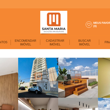
MEUS FAVO
(0)
ENCOMENDAR
CADASTRAR
BUSCAR
NTOS
FIN
IMÓVEL
IMÓVEL
IMÓVEL