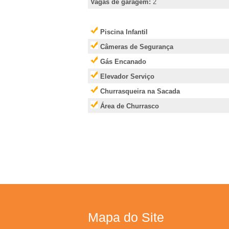
e
Vagas de garagem:
2
i
Piscina Infantil
r
Câmeras de Segurança
Gás Encanado
�
Elevador Serviço
Churrasqueira na Sacada
o
Área de Churrasco
P
r
e
t
Mapa do Site
o