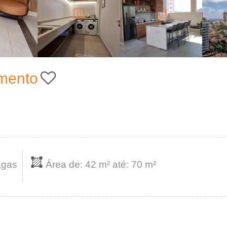
mento
agas
Área de: 42 m² até: 70 m²