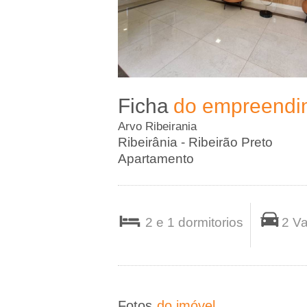
A
-
I
Ficha
do empreendi
m
Arvo Ribeirania
o
Ribeirânia - Ribeirão Preto
Apartamento
b
i
2 e 1 dormitorios
2 V
l
i
Fotos
do imóvel