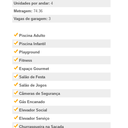
e
Unidades por andar:
4
i
Metragem:
74.36
Vagas de garagem:
3
r
Piscina Adulto
�
Piscina Infantil
Playground
o
Fitness
P
Espaço Gourmet
Salão de Festa
r
Salão de Jogos
Câmeras de Segurança
e
Gás Encanado
t
Elevador Social
Elevador Serviço
o
Churrasqueira na Sacada