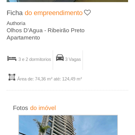
A
Ficha
do empreendimento
-
Authoria
Olhos D'Agua - Ribeirão Preto
I
Apartamento
m
3 e 2 dormitorios
3 Vagas
o
b
Área de: 74,36 m² até: 124,49 m²
i
l
Fotos
do imóvel
i