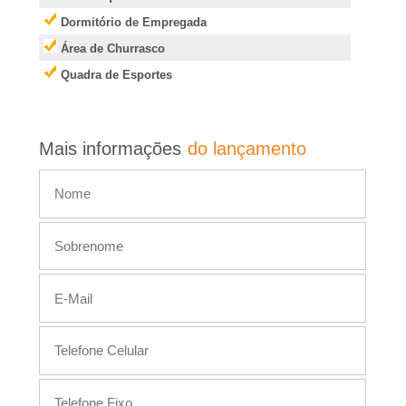
Dormitório de Empregada
,
Área de Churrasco
I
Quadra de Esportes
m
Mais informações
do lançamento
�
v
e
i
s
,