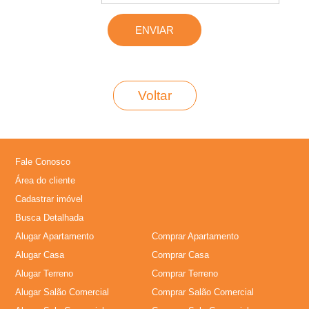
l
u
g
Voltar
u
e
Fale Conosco
Área do cliente
l
Cadastrar imóvel
,
Busca Detalhada
Alugar Apartamento
Comprar Apartamento
C
Alugar Casa
Comprar Casa
Alugar Terreno
Comprar Terreno
o
Alugar Salão Comercial
Comprar Salão Comercial