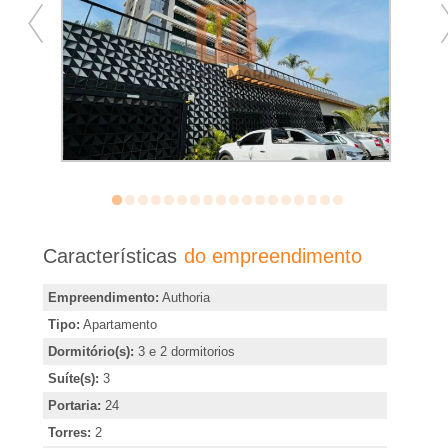
�
r
i
a
e
m
Características
do empreendimento
R
Empreendimento:
Authoria
Tipo:
Apartamento
i
Dormitório(s):
3 e 2 dormitorios
Suíte(s):
3
b
Portaria:
24
Torres:
2