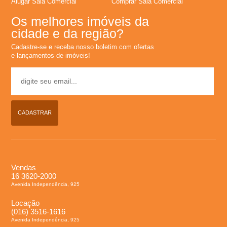
Alugar Sala Comercial
Comprar Sala Comercial
m
Os melhores imóveis da
p
cidade e da região?
Cadastre-se e receba nosso boletim com ofertas
r
e lançamentos de imóveis!
a
r
CADASTRAR
Vendas
16 3620-2000
Avenida Independência, 925
Locação
(016) 3516-1616
Avenida Independência, 925