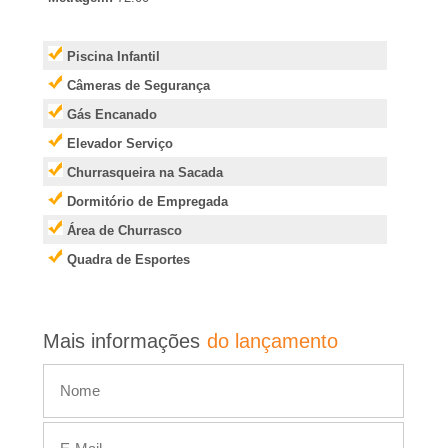
e
i
Piscina Infantil
Câmeras de Segurança
r
Gás Encanado
�
Elevador Serviço
Churrasqueira na Sacada
o
Dormitório de Empregada
Área de Churrasco
P
Quadra de Esportes
r
e
Mais informações
do lançamento
t
o