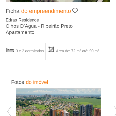
A
Ficha
do empreendimento
-
Edras Residence
Olhos D'Agua - Ribeirão Preto
I
Apartamento
m
3 e 2 dormitorios
Área de: 72 m² até: 90 m²
o
b
i
Fotos
do imóvel
l
i