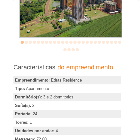
�
r
i
a
e
Características
do empreendimento
m
Empreendimento:
Edras Residence
Tipo:
Apartamento
R
Dormitório(s):
3 e 2 dormitorios
Suíte(s):
2
i
Portaria:
24
b
Torres:
1
Unidades por andar:
4
Metragem:
72.00