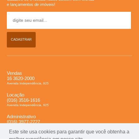
e lançamentos de imóveis!
l
u
g
CADASTRAR
u
e
Vendas
16 3620-2000
l
Avenida Independência, 925
Locação
,
(016) 3516-1616
Avenida Independência, 925
C
Administrativo
(016) 3977-2727
o
Avenida Independência, 925
Este site usa cookies para garantir que você obtenha a