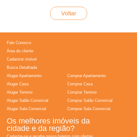
L
Voltar
o
c
Fale Conosco
Área do cliente
a
Cadastrar imóvel
�
Busca Detalhada
Alugar Apartamento
Comprar Apartamento
�
Alugar Casa
Comprar Casa
Alugar Terreno
Comprar Terreno
o
Alugar Salão Comercial
Comprar Salão Comercial
Alugar Sala Comercial
Comprar Sala Comercial
,
Os melhores imóveis da
cidade e da região?
A
Cadastre-se e receba nosso boletim com ofertas