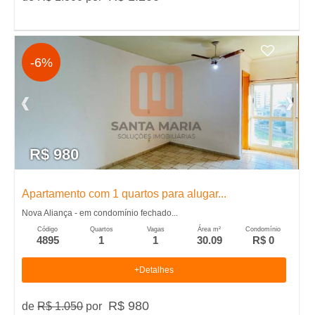
l
u
-6%
g
u
e
R$ 980
l
Apartamento com 1 quartos para alugar...
Nova Aliança - em condomínio fechado...
,
Código
Quartos
Vagas
Área m²
Condomínio
4895
1
1
30.09
R$ 0
C
+Detalhes
o
R$ 980
de
R$ 1.050
por