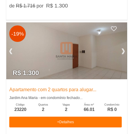
e
R$ 1.300
de
R$ 1.716
por
i
r
-19%
�
o
P
R$ 1.300
r
Apartamento com 2 quartos para alugar...
Jardim Ana Maria - em condomínio fechado...
e
Código
Quartos
Vagas
Área m²
Condomínio
23220
2
2
66.01
R$ 0
t
+Detalhes
o