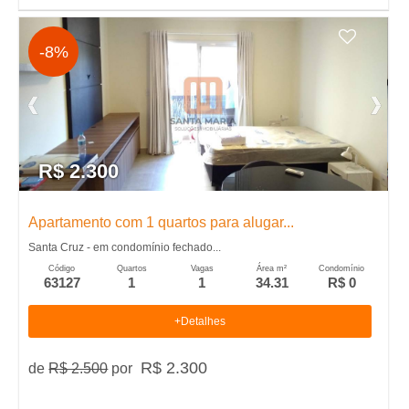
-8%
R$ 2.300
Apartamento com 1 quartos para alugar...
Santa Cruz - em condomínio fechado...
Código
Quartos
Vagas
Área m²
Condomínio
63127
1
1
34.31
R$ 0
+Detalhes
R$ 2.300
de
R$ 2.500
por