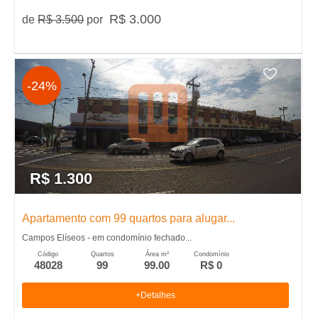
�
R$ 3.000
de
R$ 3.500
por
r
i
-24%
a
e
m
R$ 1.300
R
Apartamento com 99 quartos para alugar...
Campos Elíseos - em condomínio fechado...
i
Código
Quartos
Área m²
Condomínio
48028
99
99.00
R$ 0
b
+Detalhes