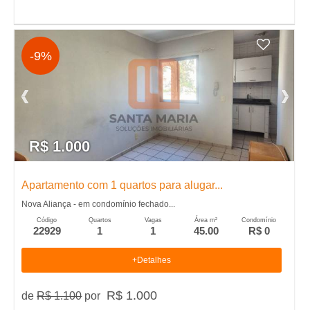
m
p
-9%
r
a
r
R$ 1.000
Apartamento com 1 quartos para alugar...
Nova Aliança - em condomínio fechado...
Código
Quartos
Vagas
Área m²
Condomínio
22929
1
1
45.00
R$ 0
+Detalhes
R$ 1.000
de
R$ 1.100
por