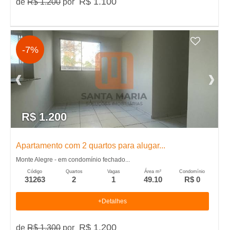
R$ 1.100
de
R$ 1.200
por
L
o
-7%
c
a
�
R$ 1.200
�
Apartamento com 2 quartos para alugar...
Monte Alegre - em condomínio fechado...
o
Código
Quartos
Vagas
Área m²
Condomínio
31263
2
1
49.10
R$ 0
,
+Detalhes
A
R$ 1.200
de
R$ 1.300
por