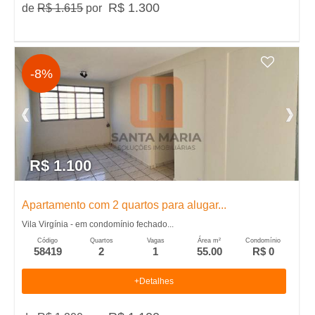
R$ 1.300
de
R$ 1.615
por
,
I
-8%
m
�
v
R$ 1.100
e
Apartamento com 2 quartos para alugar...
Vila Virgínia - em condomínio fechado...
i
Código
Quartos
Vagas
Área m²
Condomínio
58419
2
1
55.00
R$ 0
s
+Detalhes
,