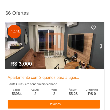
A
66 Ofertas
-
I
-14%
m
o
b
R$ 3.000
i
Apartamento com 2 quartos para alugar...
Santa Cruz - em condomínio fechado...
l
Código
Quartos
Vagas
Área m²
Condomínio
53034
2
2
55.28
R$ 0
i
+Detalhes