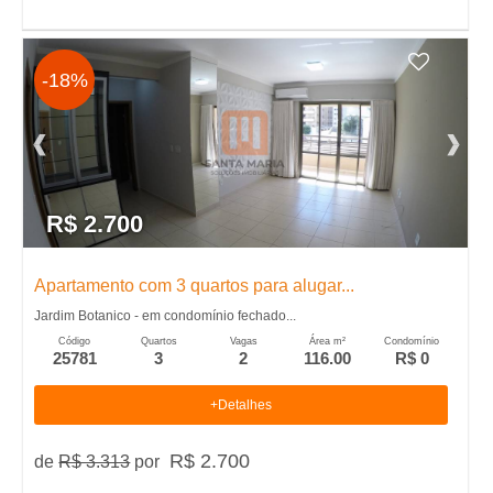
-18%
R$ 2.700
Apartamento com 3 quartos para alugar...
Jardim Botanico - em condomínio fechado...
Código
Quartos
Vagas
Área m²
Condomínio
25781
3
2
116.00
R$ 0
+Detalhes
R$ 2.700
de
R$ 3.313
por