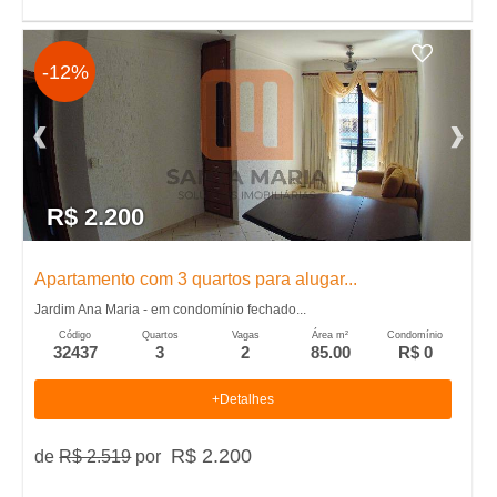
-12%
R$ 2.200
Apartamento com 3 quartos para alugar...
Jardim Ana Maria - em condomínio fechado...
Código
Quartos
Vagas
Área m²
Condomínio
32437
3
2
85.00
R$ 0
+Detalhes
R$ 2.200
de
R$ 2.519
por