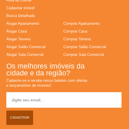
Área do cliente
L
Cadastrar imóvel
Busca Detalhada
o
Alugar Apartamento
Comprar Apartamento
Alugar Casa
Comprar Casa
c
Alugar Terreno
Comprar Terreno
Alugar Salão Comercial
Comprar Salão Comercial
a
Alugar Sala Comercial
Comprar Sala Comercial
�
Os melhores imóveis da
cidade e da região?
�
Cadastre-se e receba nosso boletim com ofertas
e lançamentos de imóveis!
o
,
CADASTRAR
A