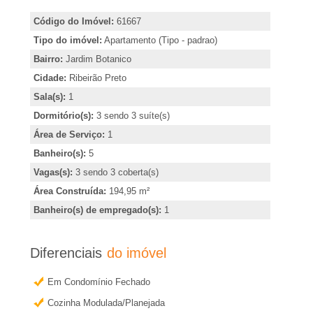
A
i
Código do Imóvel:
61667
r
-
Tipo do imóvel:
Apartamento (Tipo - padrao)
,
Bairro:
Jardim Botanico
i
I
Cidade:
Ribeirão Preto
n
Sala(s):
1
m
d
Dormitório(s):
3 sendo 3 suíte(s)
i
Área de Serviço:
1
o
c
Banheiro(s):
5
a
Vagas(s):
3 sendo 3 coberta(s)
b
r
Área Construída:
194,95 m²
o
i
Banheiro(s) de empregado(s):
1
u
l
o
Diferenciais
do imóvel
b
i
Em Condomínio Fechado
t
Cozinha Modulada/Planejada
e