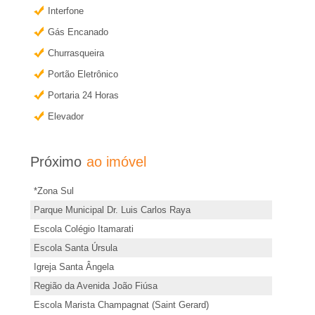
�
r
Interfone
m
r
Gás Encanado
a
Churrasqueira
i
i
Portão Eletrônico
s
Portaria 24 Horas
a
i
Elevador
n
e
f
Próximo
ao imóvel
o
m
r
*Zona Sul
R
m
Parque Municipal Dr. Luis Carlos Raya
a
Escola Colégio Itamarati
i
ç
Escola Santa Úrsula
õ
Igreja Santa Ângela
b
Região da Avenida João Fiúsa
e
Escola Marista Champagnat (Saint Gerard)
s