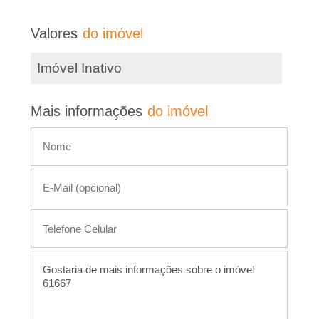
e
d
i
e
Valores
do imóvel
s
r
Imóvel Inativo
t
e
�
Mais informações
do imóvel
i
m
o
ó
P
v
e
r
l
e
t
o