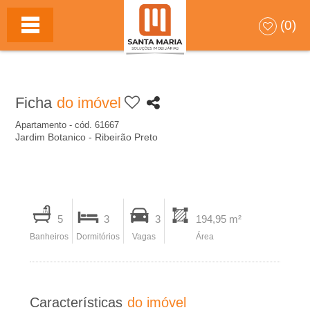
S
HOME
(0)
A
N
Ficha
do imóvel
T
Apartamento - cód. 61667
Jardim Botanico - Ribeirão Preto
A
M
I
A
5
3
3
194,95 m²
m
Banheiros
Dormitórios
Vagas
Área
p
R
r
I
i
Características
do imóvel
m