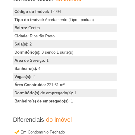
m
�
i
Código do Imóvel:
12994
r
r
Tipo do imóvel:
Apartamento (Tipo - padrao)
,
Bairro:
Centro
i
i
Cidade:
Ribeirão Preto
n
a
Sala(s):
2
d
Dormitório(s):
3 sendo 1 suíte(s)
i
e
Área de Serviço:
1
c
Banheiro(s):
4
m
a
Vagas(s):
2
r
Área Construída:
221,61 m²
R
o
Dormitório(s) de empregado(s):
1
u
Banheiro(s) de empregado(s):
1
i
o
b
b
Diferenciais
do imóvel
t
Em Condomínio Fechado