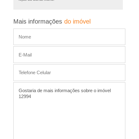
L
Mais informações
do imóvel
o
c
a
�
�
o
,
A