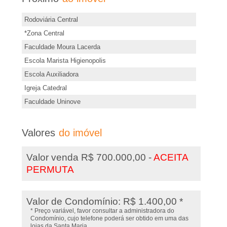
s
d
,
Rodoviária Central
e
*Zona Central
s
I
Faculdade Moura Lacerda
t
Escola Marista Higienopolis
m
e
Escola Auxiliadora
i
Igreja Catedral
�
m
Faculdade Uninove
ó
v
v
Valores
do imóvel
e
e
l
Valor venda R$ 700.000,00 -
ACEITA
i
PERMUTA
s
Valor de Condomínio: R$ 1.400,00 *
* Preço variável, favor consultar a administradora do
,
Condomínio, cujo telefone poderá ser obtido em uma das
lojas da Santa Maria.