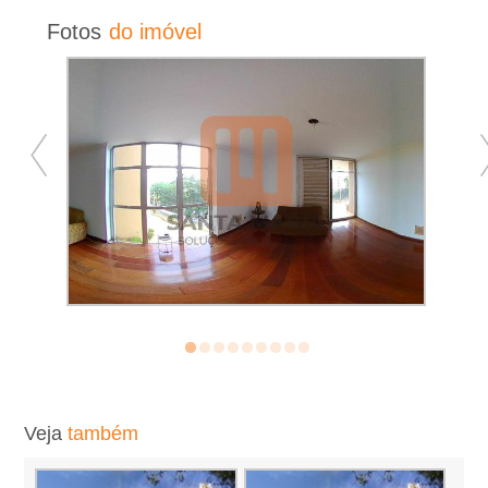
m
Fotos
do imóvel
p
r
a
r
Veja
também