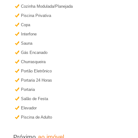
e
e
Cozinha Modulada/Planejada
r
i
Piscina Privativa
m
a
Copa
r
i
Interfone
s
�
Sauna
i
Gás Encanado
o
n
Churrasqueira
f
Portão Eletrônico
P
o
Portaria 24 Horas
r
r
Portaria
m
Salão de Festa
a
e
Elevador
ç
Piscina de Adulto
t
õ
e
o
Próximo
ao imóvel