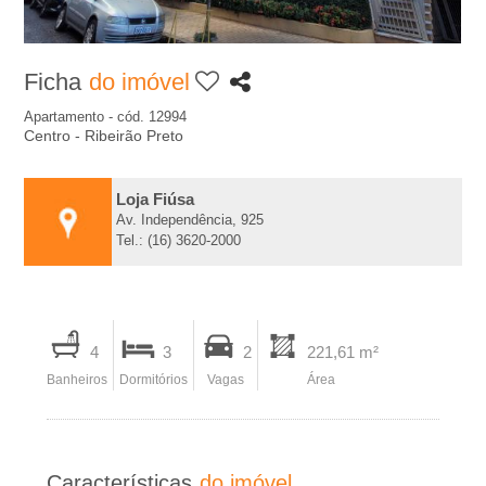
A
-
Ficha
do imóvel
I
Apartamento - cód. 12994
Centro - Ribeirão Preto
m
Loja Fiúsa
o
Av. Independência, 925
Tel.: (16) 3620-2000
b
i
I
4
3
2
221,61 m²
m
l
Banheiros
Dormitórios
Vagas
Área
p
r
i
i
Características
do imóvel