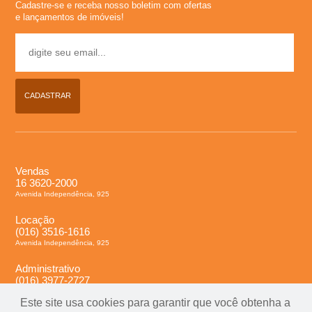
Cadastre-se e receba nosso boletim com ofertas
l
e lançamentos de imóveis!
u
g
CADASTRAR
u
e
Vendas
16 3620-2000
l
Avenida Independência, 925
,
Locação
(016) 3516-1616
Avenida Independência, 925
C
Administrativo
(016) 3977-2727
o
Avenida Independência, 925
Este site usa cookies para garantir que você obtenha a