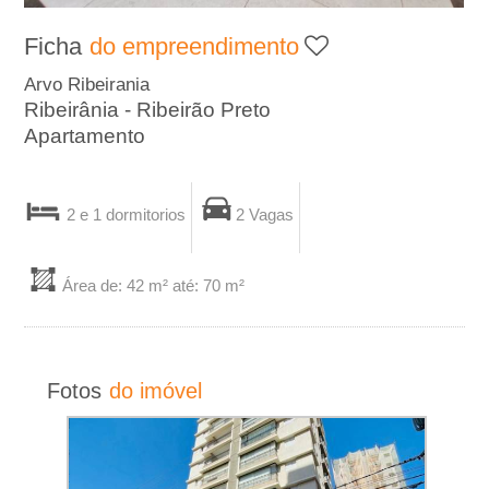
A
Ficha
do empreendimento
-
Arvo Ribeirania
Ribeirânia - Ribeirão Preto
I
Apartamento
m
2 e 1 dormitorios
2 Vagas
o
b
Área de: 42 m² até: 70 m²
i
l
Fotos
do imóvel
i