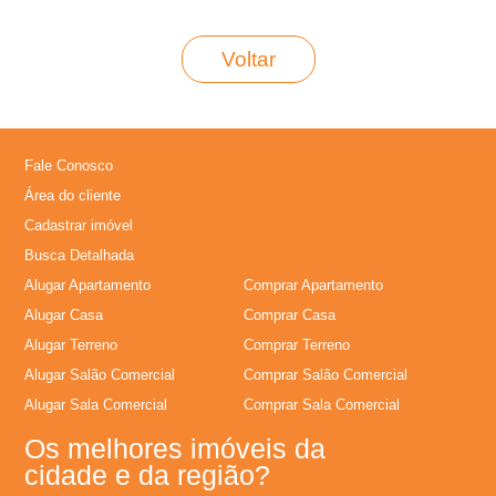
L
Voltar
o
c
Fale Conosco
a
Área do cliente
Cadastrar imóvel
�
Busca Detalhada
Alugar Apartamento
Comprar Apartamento
�
Alugar Casa
Comprar Casa
Alugar Terreno
Comprar Terreno
o
Alugar Salão Comercial
Comprar Salão Comercial
Alugar Sala Comercial
Comprar Sala Comercial
,
Os melhores imóveis da
A
cidade e da região?