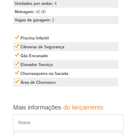
e
Unidades por andar:
4
i
Metragem:
42.00
Vagas de garagem:
2
r
Piscina Infantil
�
Câmeras de Segurança
Gás Encanado
o
Elevador Serviço
P
Churrasqueira na Sacada
Área de Churrasco
r
e
Mais informações
do lançamento
t
o