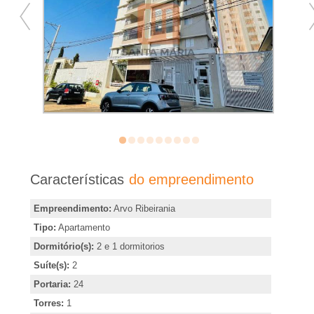
�
r
i
a
e
m
Características
do empreendimento
R
Empreendimento:
Arvo Ribeirania
Tipo:
Apartamento
i
Dormitório(s):
2 e 1 dormitorios
Suíte(s):
2
b
Portaria:
24
Torres:
1