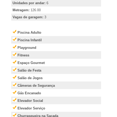
e
Unidades por andar:
6
i
Metragem:
126.00
Vagas de garagem:
3
r
Piscina Adulto
�
Piscina Infantil
Playground
o
Fitness
P
Espaço Gourmet
Salão de Festa
r
Salão de Jogos
Câmeras de Segurança
e
Gás Encanado
t
Elevador Social
Elevador Serviço
o
Churrasqueira na Sacada