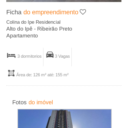
A
Ficha
do empreendimento
-
Colina do Ipe Residencial
Alto do Ipê - Ribeirão Preto
I
Apartamento
m
3 dormitorios
3 Vagas
o
b
Área de: 126 m² até: 155 m²
i
l
Fotos
do imóvel
i