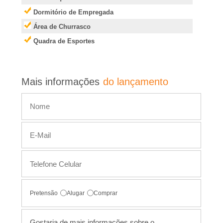
Dormitório de Empregada
,
Área de Churrasco
I
Quadra de Esportes
m
Mais informações
do lançamento
�
v
e
i
s
Pretensão
Alugar
Comprar
,