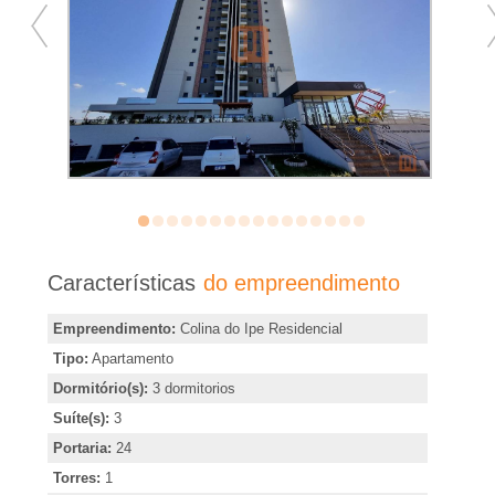
�
r
i
a
e
m
Características
do empreendimento
R
Empreendimento:
Colina do Ipe Residencial
Tipo:
Apartamento
i
Dormitório(s):
3 dormitorios
Suíte(s):
3
b
Portaria:
24
Torres:
1