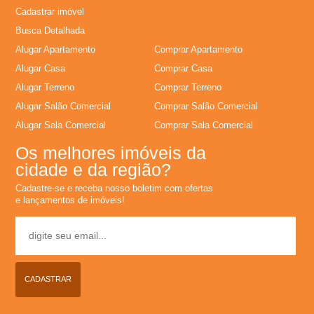
Cadastrar imóvel
l
Busca Detalhada
u
Alugar Apartamento
Comprar Apartamento
Alugar Casa
Comprar Casa
g
Alugar Terreno
Comprar Terreno
Alugar Salão Comercial
Comprar Salão Comercial
u
Alugar Sala Comercial
Comprar Sala Comercial
Os melhores imóveis da
e
cidade e da região?
l
Cadastre-se e receba nosso boletim com ofertas
e lançamentos de imóveis!
,
C
CADASTRAR
o