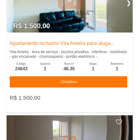
t
A
u
a
s
-
d
R$ 1.500,00
c
o
I
s
a
Apartamento no bairro Vila Amelia para aluga...
i
m
d
m
Vila Amelia - área de serviço - piscina privativa - interfone - mobiliado
- gás encanado - churrasqueira - portão eletrônico -...
e
ó
o
Código
Quartos
Área m²
Vagas
Banheiros
24643
1
46.35
1
1
v
i
b
e
+Detalhes
m
i
i
ó
s
R$ 1.500,00
e
v
l
n
e
c
i
i
o