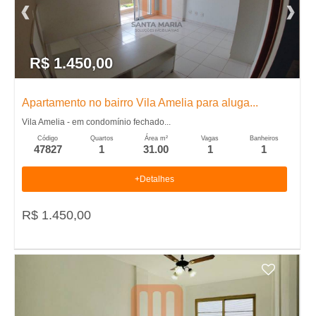
�
n
s
t
r
r
a
R$ 1.450,00
i
d
o
a
Apartamento no bairro Vila Amelia para aluga...
s
Vila Amelia - em condomínio fechado...
e
Código
Quartos
Área m²
Vagas
Banheiros
47827
1
31.00
1
1
m
+Detalhes
R
R$ 1.450,00
i
b