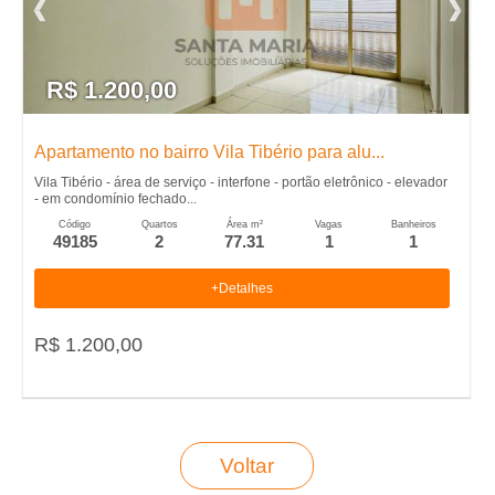
e
i
R$ 1.200,00
r
�
Apartamento no bairro Vila Tibério para alu...
Vila Tibério - área de serviço - interfone - portão eletrônico - elevador
- em condomínio fechado...
o
Código
Quartos
Área m²
Vagas
Banheiros
49185
2
77.31
1
1
P
+Detalhes
r
R$ 1.200,00
e
t
Voltar
o