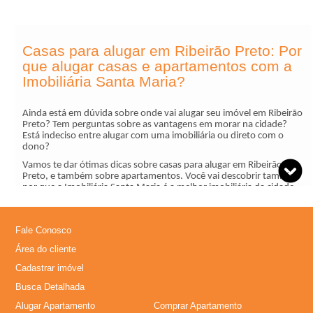
,
Casas para alugar em Ribeirão Preto: Por
I
que alugar casas e apartamentos com a
Imobiliária Santa Maria?
m
Ainda está em dúvida sobre onde vai alugar seu imóvel em Ribeirão
Preto? Tem perguntas sobre as vantagens em morar na cidade?
�
Está indeciso entre alugar com uma imobiliária ou direto com o
dono?
v
Vamos te dar ótimas dicas sobre casas para alugar em Ribeirão
Preto, e também sobre apartamentos. Você vai descobrir também
por que a Imobiliária Santa Maria é a melhor imobiliária da cidade.
e
Vamos te contar sobre as vantagens de alugar sua casa ou seu
apartamento com a imobiliária, e não direto com o proprietário.
i
Fale Conosco
Você também conhecerá mais sobre o processo de aluguel, como
ele funciona e quais são as etapas até fechar o contrato.
Área do cliente
s
Cadastrar imóvel
Busca Detalhada
,
Por que buscar um imóvel em Ribeirão Preto?
Alugar Apartamento
Comprar Apartamento